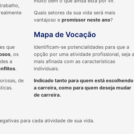
muito bem o que ainda está por vir.
trabalho,
 realmente
Quais setores da sua vida será mais
vantajoso e
promissor neste ano
?
Mapa de Vocação
es que
Identificam-se potencialidades para que a
osos
, os
opção por uma atividade profissional, seja 
udes a
mais afinada com as características
nflitos
.
individuais.
morosas, de
Indicado tanto para quem está escolhendo
ticas.
a carreira, como para quem deseja mudar
de carreira.
egativas para cada atividade de sua vida.